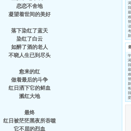
恋恋不舍地
凝望着世间的美好
落下染红了蓝天
染红了白云
如醉了酒的老人
不晓人生已到尽头
愈来的红
做着最后的斗争
红日洒下它的鲜血
溅红大地
最终
红日被茫茫黑夜所吞噬
它不屈的烈血