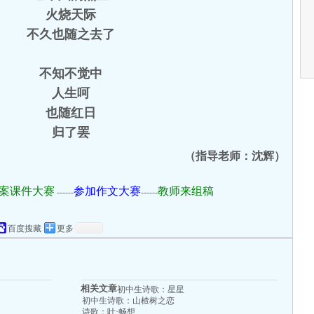
火烧天际
不久也随之去了
不知不觉中
人生呵
也随红日
归了罢
（指导老师：沈辉）
案课件大赛
参加作文大赛
教师来组稿
------
------
百度搜藏
更多
相关文章
初中生诗歌：星星
初中生诗歌：山楂树之恋
诗歌：叶·畅想