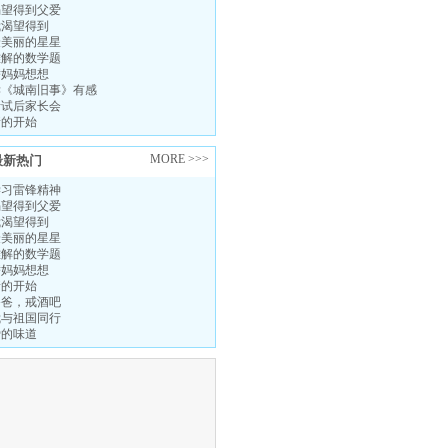
渴望得到父爱
我渴望得到
最美丽的星星
难解的数学题
替妈妈想想
读《城南旧事》有感
考试后家长会
新的开始
MORE >>>
最新热门
学习雷锋精神
渴望得到父爱
我渴望得到
最美丽的星星
难解的数学题
替妈妈想想
新的开始
爸爸，戒酒吧
我与祖国同行
爱的味道