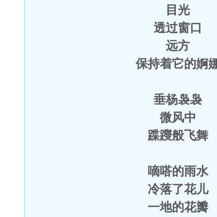
目光
透过窗口
远方
保持着它的婀
垂杨袅袅
微风中
蹀躞般飞舞
嘀嗒的雨水
冷落了花儿
一地的花瓣