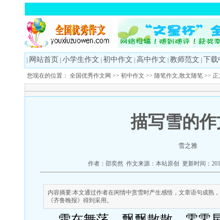
网站首页
小学生作文
初中作文
高中作文
教师范文
下载
|
|
|
|
|
|
您现在的位置：
全国优秀作文网
>>
初中作文
>>
随笔作文,散文随笔
>> 
描写雪的作
雪之雅
作者：邵奕然 作文来源：本站原创 更新时间：2013
内容摘要:本文通过作者在闲情中赏雪时产生感悟，文章语句成熟
《齐鲁晚报》得到采用。
雪在舞荡，飘飘散散，零零