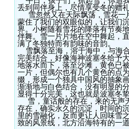
午日，孩子们，抓起雪，你追
丢到同伴身上，尽情享受冬的赠
雪忽然又在天际飘荡，雪花一
蒙住了我们的双眼似的，让我们
界。小树随着雪花的降落有节奏
伴舞。雪一片片地在空中舞起，
满了冬独特而有韵味的音韵。
雪飘落至海，溶于海中，与海
完美结合，好像海神波塞冬给予
地落水而下，落至沙滩，黄色已
一片，但偶尔也有几个黄色的点
缀，形成一个独具中国风的抽象
渐渐地与白色结合，没有明显的
显得十分完美，这也就是波塞冬
雪，童话般的存在，来的无声
存在，确实永久的沉淀，时间的
里的雪融化，反而更让人回味雪
致的风景线，北方沿海特有的一