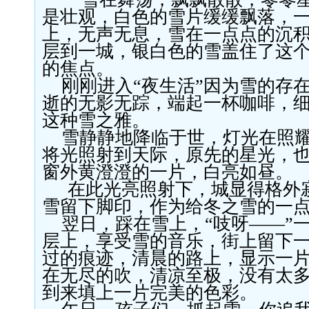
是壮观，白色的雪片缓缓飘落，
上，无声无息，雪在一点点的沉
层到一城，银白色的雪盖住了这
的焦点。
刚刚进入“夜生活”因为雪的存
逝的无影无踪，端起一杯咖啡，
这种雪之雅。
雪静静地降临于世，灯光在照
将光照射到天际，原先的星光，
窗外黄澄澄的一片，白亮如昼。
在此光亮照射下，城显得格外
雪留下脚印，作为给冬之雪的一
翌日，踩在雪上，“吱呀——”
层上，享受雪的音乐，街上留下
过的痕迹，清晨的路上，显示一
在无尽的吹，清凉至极，没有太
到来填上一片完美的色彩。