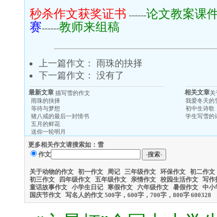
秒杀作文获奖证书
论文教案课
------
赛
教师来组稿
------
上一篇作文：
雨珠的抉择
下一篇作文： 没有了
最新文章
相关文章
描写雪的作文
关
雨珠的抉择
我爱冬天的
等待与梦想
初中生诗歌
猪八戒的最后一封情书
学生写雪的
五月的鲜花
送你一轮明月
更多相关作文请搜索如：
雪
作文
关于动物的作文
初一作文
周记
三年级作文
环保作文
初二作文
初三作文
四年级作文
五年级作文
亲情作文
校园生活作文
写作
童话故事作文
小学生日记
寒假作文
六年级作文
暑假作文
中小
国庆节作文
写名人的作文
500字，600字，700字，800字 600
328