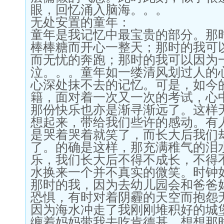
眼，回忆涌入脑海。。。
无处安置的童年：
童年是我记忆中最宝贵的部分。那
棒棒糖而开心一整天；那时的我可
而无忧的奔跑；那时的我可以因为
泣。。。童年如一缕清风划过人的
心深处抹不去的记忆。可是，如今
籍，面对着一次又一次的考试，心
那份快乐也亦是渐寻渐远了。这样
想起来，带给我们些许的感动。有
是哭着哭着就笑了，而长大后我们
了。的确是这样，那充满稚气的泪
乐，我们长大后不得不成长，不得
水换来一个并不真实的微笑。时钟
那时的我，因为去幼儿园会和爸爸
恐惧，有时对着阴霾的天空而抱怨
因为海水冲走了我刚刚堆积好的城
缠着妈妈带我去吃肯德基，想想那