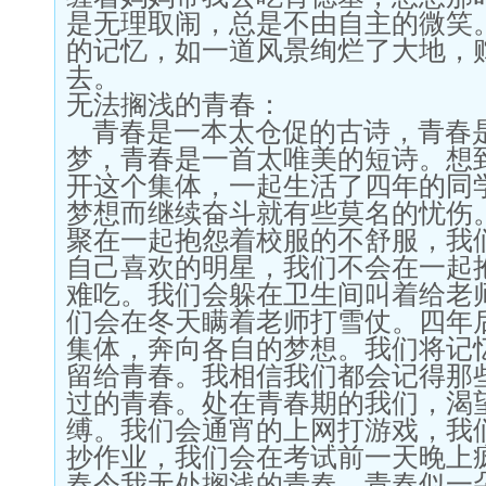
是无理取闹，总是不由自主的微笑
的记忆，如一道风景绚烂了大地，
去。
无法搁浅的青春：
青春是一本太仓促的古诗，青春
梦，青春是一首太唯美的短诗。想
开这个集体，一起生活了四年的同
梦想而继续奋斗就有些莫名的忧伤
聚在一起抱怨着校服的不舒服，我
自己喜欢的明星，我们不会在一起
难吃。我们会躲在卫生间叫着给老
们会在冬天瞒着老师打雪仗。四年
集体，奔向各自的梦想。我们将记
留给青春。我相信我们都会记得那
过的青春。处在青春期的我们，渴
缚。我们会通宵的上网打游戏，我
抄作业，我们会在考试前一天晚上
春令我无处搁浅的青春。青春似一