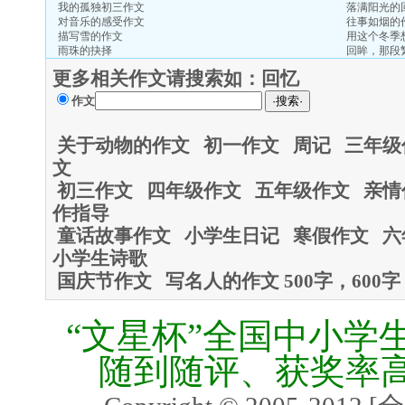
我的孤独初三作文
落满阳光的
对音乐的感受作文
往事如烟的
描写雪的作文
用这个冬季
雨珠的抉择
回眸，那段
更多相关作文请搜索如：
回忆
作文
关于动物的作文
初一作文
周记
三年级
文
初三作文
四年级作文
五年级作文
亲情
作指导
童话故事作文
小学生日记
寒假作文
六
小学生诗歌
国庆节作文
写名人的作文
500字，600字
“文星杯”全国中小学
随到随评、获奖率