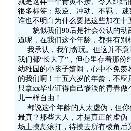
就是这样一个青黄不接、令人纠结
很多标签：叛逆、冲动、不羁
、迷
谁也不明白为什么要把这些加在十
——
貌似我们
90
后是社会公认的动
道呢，在我们这个年龄，都拥有别
我承认，我们贪玩。但这并不意
我们都“长大了”，但心里存着那份
幼稚园的小孩子嬉闹，心中不免羡
的我们啊！十五六岁的年龄，不应
只拿
xx
毕业证得自己惨淡的青春做
儿一样自由！
都说这个年龄的人太虚伪，但你
最真？那些大人，才是真正的虚伪
场上摸爬滚打，待摸去所有棱角后