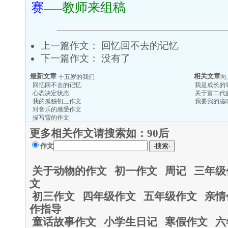
赛
教师来组稿
------
上一篇作文：
回忆回不去的记忆
下一篇作文： 没有了
最新文章
相关文章
十五岁的我们
向
回忆回不去的记忆
我是成长的9
心态决定状态
关于富二代
我的孤独初三作文
我要我的滋
对音乐的感受作文
描写雪的作文
更多相关作文请搜索如：
90后
作文
关于动物的作文
初一作文
周记
三年级
文
初三作文
四年级作文
五年级作文
亲情
作指导
童话故事作文
小学生日记
寒假作文
六